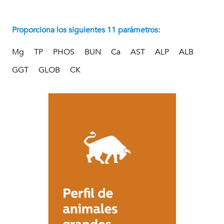
Proporciona los siguientes 11 parámetros:
Mg
TP
PHOS
BUN
Ca
AST
ALP
ALB
GGT
GLOB
CK